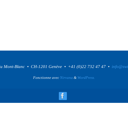
 du Mont-Blanc • CH-1201 Genève • +41 (0)22 732 47 47 •
info@swi
Fonctionne avec
Nirvana
&
WordPress.